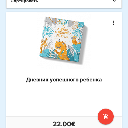
Сортировать
more_vert
Дневник успешного ребенка
add_shopping_cart
22.00€