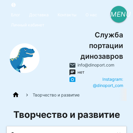
monetization_on
MENU
Блог
Доставка
Контакты
О нас
Личный кабинет
Служба
портации
динозавров
email
info@dinoport.com
chat
нет
photo_camera
Instagram:
@dinoport_com
home
Творчество и развитие
Творчество и развитие