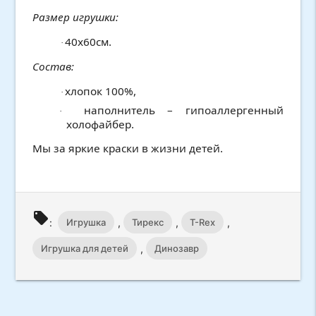
Размер игрушки:
40х60см.
·
Состав:
хлопок 100%,
·
наполнитель – гипоаллергенный
·
холофайбер.
Мы за яркие краски в жизни детей.
local_offer
Игрушка
Тирекс
T-Rex
:
,
,
,
Игрушка для детей
Динозавр
,