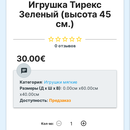
Игрушка Тирекс
Зеленый (высота 45
см.)
star_border
star_border
star_border
star_border
star_border
0 отзывов
30.00€
chat
Категория
:
Игрушки мягкие
Размеры (Д х Ш х В)
: 0.00см x60.00см
x40.00см
Доступность:
Предзаказ
remove_circle_outline
add_circle_outline
Кол-во: