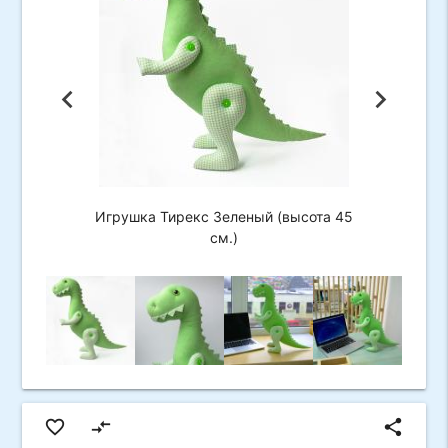
Игрушка Тирекс Зеленый (высота 45
см.)
favorite_border
compare_arrows
share