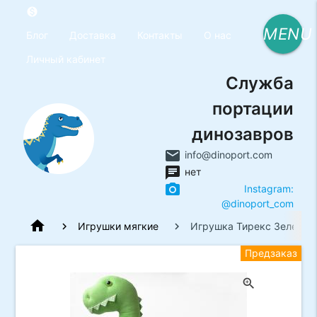
monetization_on
MENU
Блог
Доставка
Контакты
О нас
Личный кабинет
Служба
портации
динозавров
email
info@dinoport.com
chat
нет
photo_camera
Instagram:
@dinoport_com
home
Игрушки мягкие
Игрушка Тирекс Зеленый 
Предзаказ