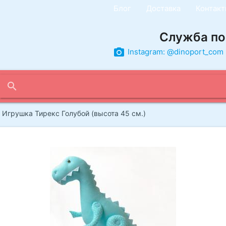
Блог
Доставка
Контак
Служба по
photo_camera
Instagram: @dinoport_com
search
Игрушка Тирекс Голубой (высота 45 см.)