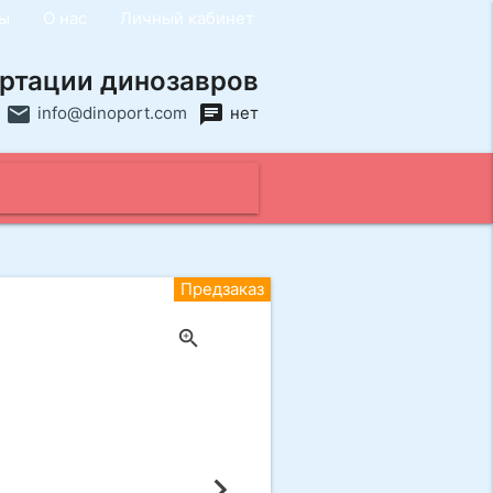
ты
О нас
Личный кабинет
ртации динозавров
email
chat
info@dinoport.com
нет
close
Предзаказ