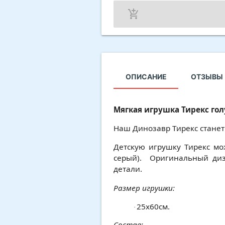
add_shopping_cart
ОПИСАНИЕ
ОТЗЫВЫ 
Мягкая игрушка Тирекс го
Наш Динозавр Тирекс стане
Детскую игрушку Тирекс мо
серый). Оригинальный ди
детали.
Размер игрушки:
25х60см.
·
Состав: