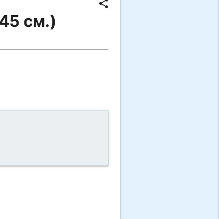
share
45 см.)