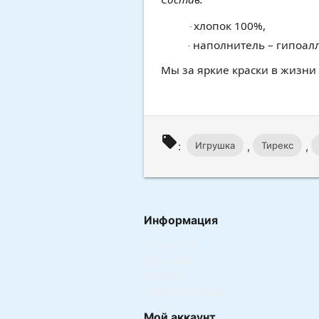
хлопок 100%,
·
наполнитель – гипоал
·
Мы за яркие краски в жизни 
local_offer
:
,
,
Игрушка
Тирекс
Информация
О проекте
Доставка
Оплата
Обратная связь
Мой аккаунт