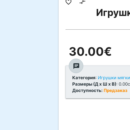
favorite_border
compare_arrows
Игрушк
30.00€
chat
Категория
:
Игрушки мягк
Размеры (Д х Ш х В)
: 0.00
Доступность:
Предзаказ