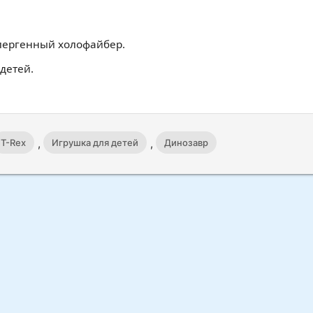
лергенный холофайбер.
детей.
,
,
T-Rex
Игрушка для детей
Динозавр